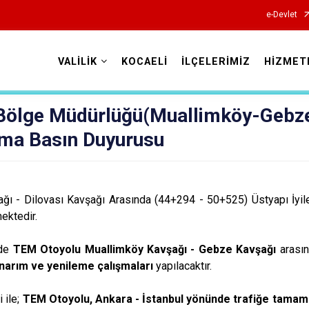
e-Devlet
VALİLİK
KOCAELİ
İLÇELERİMİZ
HİZMET
Valilikler
. Bölge Müdürlüğü(Muallimköy-Gebz
şma Basın Duyurusu
ı - Dilovası Kavşağı Arasında (44+294 - 50+525) Üstyapı İyil
ektedir.
nde
TEM Otoyolu Muallimköy Kavşağı - Gebze Kavşağı
arası
narım ve yenileme çalışmaları
yapılacaktır.
 ile;
TEM Otoyolu, Ankara - İstanbul yönünde trafiğe tamam