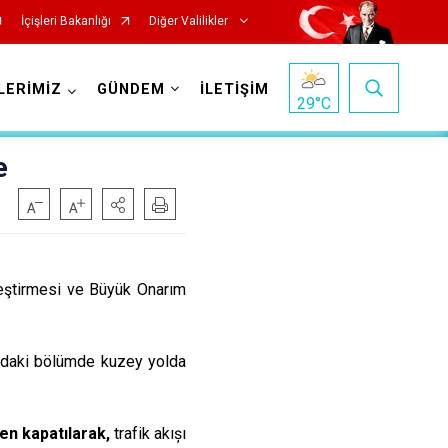
İçişleri Bakanlığı
Diğer Valilikler
LERİMİZ
GÜNDEM
İLETİŞİM
29
°C
e
eştirmesi ve Büyük Onarım
ndaki bölümde kuzey yolda
en kapatılarak,
trafik akıșı