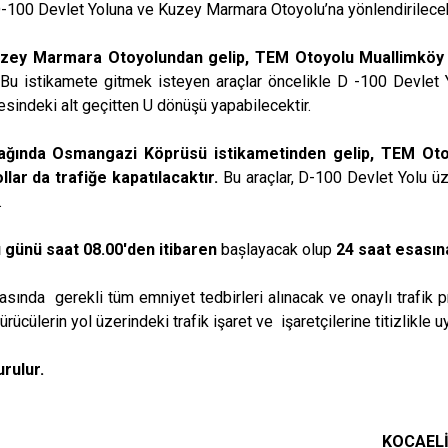
100 Devlet Yoluna ve Kuzey Marmara Otoyolu’na yönlendirilecek
uzey Marmara Otoyolundan gelip, TEM Otoyolu Muallimköy 
Bu istikamete gitmek isteyen araçlar öncelikle D -100 Devlet 
esindeki alt geçitten U dönüşü yapabilecektir.
ağında Osmangazi Köprüsü istikametinden gelip, TEM Oto
lar da trafiğe kapatılacaktır.
Bu araçlar, D-100 Devlet Yolu üz
.
ı günü saat 08.00'den itibaren
bașlayacak olup
24 saat esasın
sında gerekli tüm emniyet tedbirleri alınacak ve onaylı trafik pr
ürücülerin yol üzerindeki trafik işaret ve işaretçilerine titizlikle
rulur.
KOCAELİ 