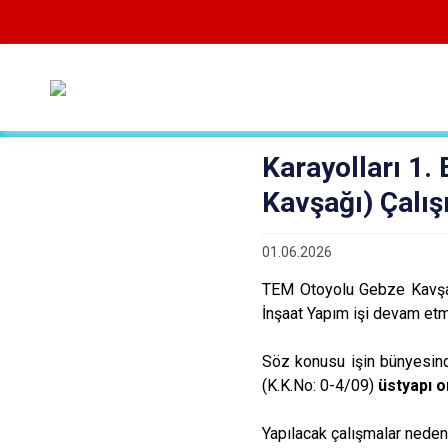
Karayolları 1
Kavşağı) Çalı
01.06.2026
TEM Otoyolu Gebze Kavşağ
İnşaat Yapım işi devam etm
Söz konusu işin bünyesi
(K.K.No: 0-4/09)
üstyapı o
Yapılacak çalışmalar nedeni