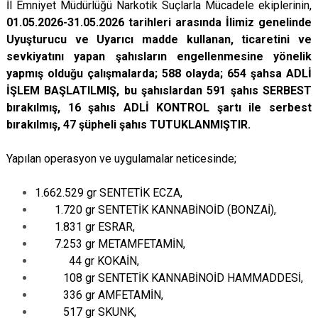
İl Emniyet Müdürlüğü Narkotik Suçlarla Mücadele ekiplerinin,
01.05.2026-31.05.2026 tarihleri arasında İlimiz genelinde
Uyuşturucu ve Uyarıcı madde kullanan, ticaretini ve
sevkiyatını yapan şahısların engellenmesine yönelik
yapmış olduğu çalışmalarda; 588 olayda; 654 şahsa ADLİ
İŞLEM BAŞLATILMIŞ, bu şahıslardan 591 şahıs SERBEST
bırakılmış, 16 şahıs ADLİ KONTROL şartı ile serbest
bırakılmış, 47 şüpheli şahıs TUTUKLANMIŞTIR.
Yapılan operasyon ve uygulamalar neticesinde;
1.662.529 gr SENTETİK ECZA,
1.720 gr SENTETİK KANNABİNOİD (BONZAİ),
1.831 gr ESRAR,
7.253 gr METAMFETAMİN,
44 gr KOKAİN,
108 gr SENTETİK KANNABİNOİD HAMMADDESİ,
336 gr AMFETAMİN,
517 gr SKUNK,